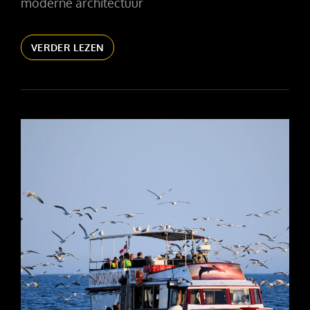
moderne architectuur
CIUTAT
VERDER LEZEN
DE
LES
ARTS
I
LES
CIÈNCIES
IN
VALENCIA
|
FUTURISTISCHE
ARCHITECTUUR