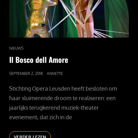
CAT
NIEUWS
LINKS
Il Bosco dell Amore
GEPUBLICEERD
SEPTEMBER 2, 2018
ANNETTE
OP
Stichting Opera Leusden heeft besloten om
haar sluimerende droom te realiseren: een
jaarlijks terugkerend muziek-theater
evenement, dat zich in de
IL
VERDER LEZEN