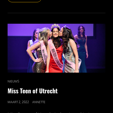
FOTOWEDSTRIJD
“MIJN
MOOISTE
ZOMERSE
FOTO”
CAT
NIEUWS
LINKS
Miss Teen of Utrecht
GEPUBLICEERD
MAART 2, 2022
ANNETTE
OP