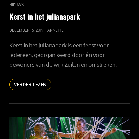
CAT
NIEUWS
LINKS
Kerst in het julianapark
GEPUBLICEERD
DECEMBER 16, 2019
ANNETTE
OP
Kerst in het Julianapark is een feest voor
iedereen, georganiseerd door én voor
bewoners van de wijk Zuilen en omstreken.
KERST
VERDER LEZEN
IN
HET
JULIANAPARK