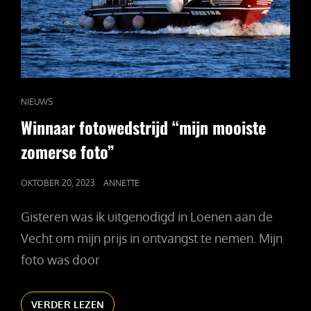
CAT
NIEUWS
LINKS
Winnaar fotowedstrijd “mijn mooiste
zomerse foto”
GEPUBLICEERD
OKTOBER 20, 2023
ANNETTE
OP
Gisteren was ik uitgenodigd in Loenen aan de
Vecht om mijn prijs in ontvangst te nemen. Mijn
foto was door
WINNAAR
VERDER LEZEN